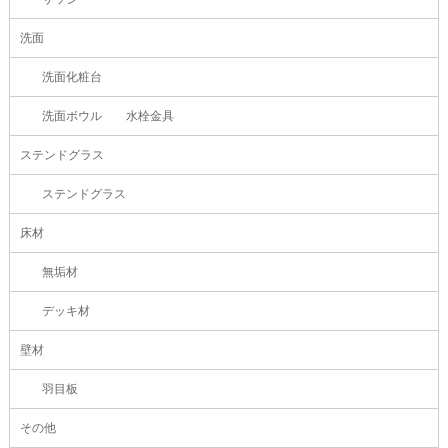
洗面
洗面化粧台
洗面ボウル 水栓金具
ステンドグラス
ステンドグラス
床材
無垢材
デッキ材
壁材
羽目板
その他