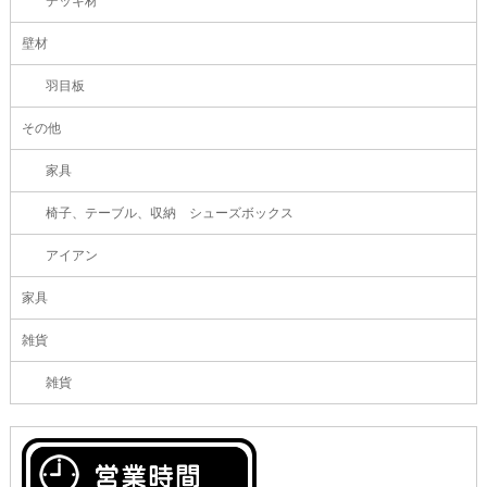
デッキ材
壁材
羽目板
その他
家具
椅子、テーブル、収納 シューズボックス
アイアン
家具
雑貨
雑貨