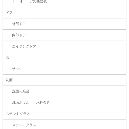
Ｉ Ｈ ガス機器他
ドア
外部ドア
内部ドア
エイジングドア
窓
サッシ
洗面
洗面化粧台
洗面ボウル 水栓金具
ステンドグラス
ステンドグラス