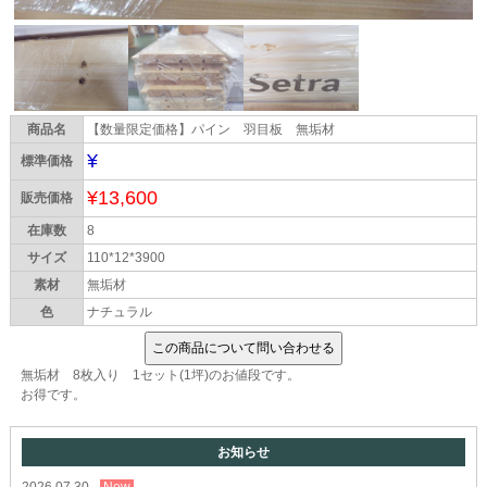
商品名
【数量限定価格】パイン 羽目板 無垢材
¥
標準価格
¥13,600
販売価格
在庫数
8
サイズ
110*12*3900
素材
無垢材
色
ナチュラル
無垢材 8枚入り 1セット(1坪)のお値段です。
お得です。
お知らせ
2026.07.30
New