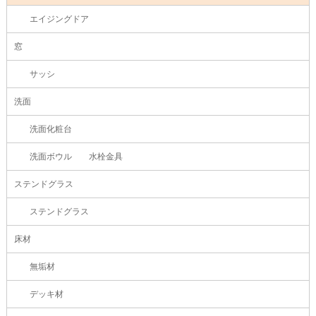
エイジングドア
窓
サッシ
洗面
洗面化粧台
洗面ボウル 水栓金具
ステンドグラス
ステンドグラス
床材
無垢材
デッキ材