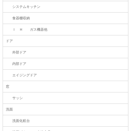
システムキッチン
食器棚収納
Ｉ Ｈ ガス機器他
ドア
外部ドア
内部ドア
エイジングドア
窓
サッシ
洗面
洗面化粧台