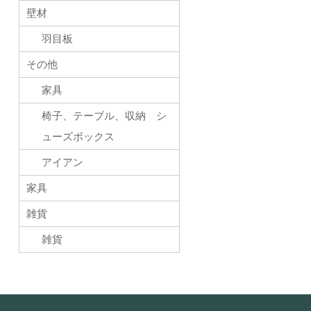
壁材
羽目板
その他
家具
椅子、テーブル、収納 シ
ューズボックス
アイアン
家具
雑貨
雑貨