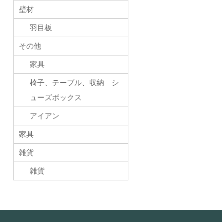
壁材
羽目板
その他
家具
椅子、テーブル、収納 シ
ューズボックス
アイアン
家具
雑貨
雑貨